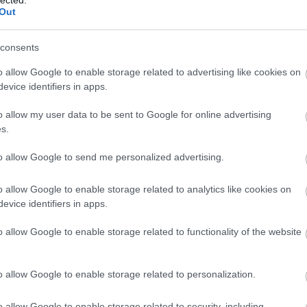
TOVÁBB
Out
Szólj hozzá!
consents
Fesztivál
LOWLAND FEST
o allow Google to enable storage related to advertising like cookies on
evice identifiers in apps.
kuriózumok gyűjteménye a Mátra
o allow my user data to be sent to Google for online advertising
s.
to allow Google to send me personalized advertising.
o allow Google to enable storage related to analytics like cookies on
evice identifiers in apps.
o allow Google to enable storage related to functionality of the website
o allow Google to enable storage related to personalization.
Lem
o allow Google to enable storage related to security, including