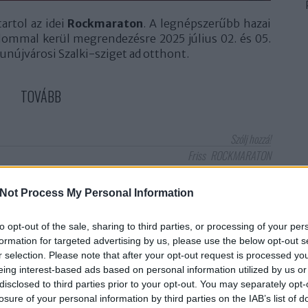
artol az idei
Rockmaraton
. A legnépszerűbb hazai
alommal kerül megrendezésre 2025 július 02. és 05.
dunújvárosi Szalki-sziget ad otthont.
TOVÁBB
Szólj hozzá!
Friss
ROCKMARATON
Not Process My Personal Information
, 2 színpad, 1 strand és persze
202
to opt-out of the sale, sharing to third parties, or processing of your per
formation for targeted advertising by us, please use the below opt-out s
r selection. Please note that after your opt-out request is processed y
eing interest-based ads based on personal information utilized by us or
disclosed to third parties prior to your opt-out. You may separately opt-
losure of your personal information by third parties on the IAB’s list of