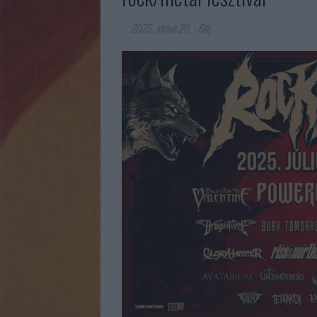
2025. június 20.
-
Béj