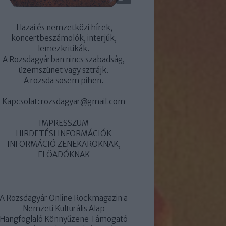
Hazai és nemzetközi hírek,
koncertbeszámolók, interjúk,
lemezkritikák.
A Rozsdagyárban nincs szabadság,
üzemszünet vagy sztrájk.
A rozsda sosem pihen.
Kapcsolat:
rozsdagyar@gmail.com
IMPRESSZUM
HIRDETÉSI INFORMÁCIÓK
INFORMÁCIÓ ZENEKAROKNAK,
ELŐADÓKNAK
A Rozsdagyár Online Rockmagazin a
Nemzeti Kulturális Alap
Hangfoglaló Könnyűzene Támogató