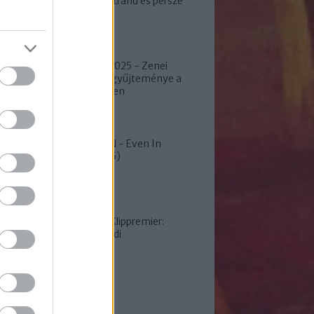
2 színpad, 1 strand és persze
100% metal!
FEKETE ZAJ 2025 - Zenei
kuriózumok gyűjteménye a
Mátra szívében
SLEEP TOKEN - Even In
Arcadia (2025)
MILFGLUE - Klippremier:
Haverom kérdi
ezkritikák