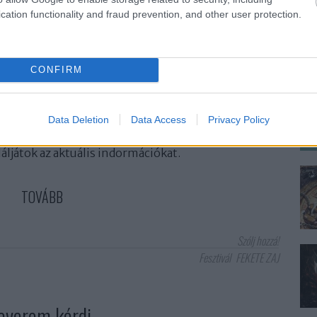
cation functionality and fraud prevention, and other user protection.
CONFIRM
edvelői, ám nem ragadtak le egy adott stílusnál, a
áron. Gyöngyös közelében, Július 31. és augusztus 3.
Data Deletion
Data Access
Privacy Policy
angulat, a különleges off-programok mellett igazi
gényes zene kedvelőit. A fellépők listája még nem
áljátok az aktuális indormációkat.
TOVÁBB
Szólj hozzá!
Fesztivál
FEKETE ZAJ
averom kérdi