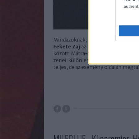
authenti
Mindazoknak, akik az igényes zene k
Fekete Zaj
az ideális fesztivál a ny
között Mátra-Sástón a családias h
zenei különlegességek várják az i
teljes, de az esemény oldalán megtal
MILFGLUE - Klippremier: H