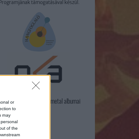
Programjának támogatásával készül.
3 legjobb külföldi rock/metal albumai
sonal or
ection to
ou may
 personal
out of the
 downstream