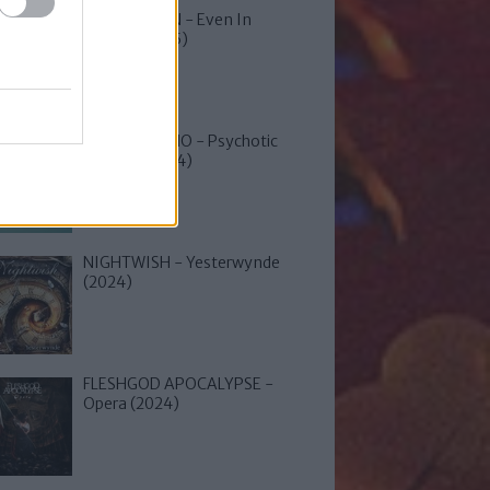
SLEEP TOKEN - Even In
Arcadia (2025)
HAND OF JUNO - Psychotic
Banana (2024)
NIGHTWISH - Yesterwynde
(2024)
FLESHGOD APOCALYPSE -
Opera (2024)