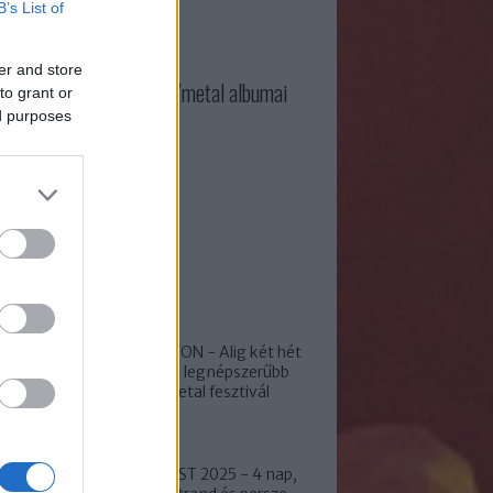
B’s List of
er and store
3 legjobb magyar rock/metal albumai
to grant or
ed purposes
ss
ROCKMARATON - Alig két hét
és kezdődik a legnépszerűbb
hazai rock/metal fesztivál
LOWLAND FEST 2025 - 4 nap,