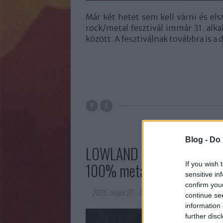
Már két hetet sem kell várni és elst
rock/metal fesztivál immár 31. alk
között. A fesztiválnak továbbra is a 
Blog -
Do 
LOWLAND FEST 2025 - 4 nap
100% metal!
If you wish 
sensitive in
confirm you
2025. május 27.
-
Béj
continue se
information 
further disc