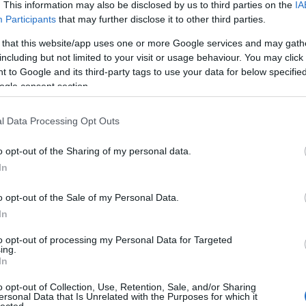
. This information may also be disclosed by us to third parties on the
IA
Participants
that may further disclose it to other third parties.
 that this website/app uses one or more Google services and may gath
202
including but not limited to your visit or usage behaviour. You may click 
 to Google and its third-party tags to use your data for below specifi
ogle consent section.
l Data Processing Opt Outs
o opt-out of the Sharing of my personal data.
In
Fri
o opt-out of the Sale of my Personal Data.
In
to opt-out of processing my Personal Data for Targeted
ing.
 rajongók és punkok! Ha egy igazi, felejthetetlen
In
ötelező erejű a részvételed a VI.
Lowland Fest
en!
o opt-out of Collection, Use, Retention, Sale, and/or Sharing
ersonal Data that Is Unrelated with the Purposes for which it
lected.