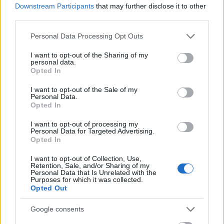
Downstream Participants
that may further disclose it to other
third parties.
EXIT EDEN - Januárban érkezik a
Please note that this website/app uses one or more Google
Personal Data Processing Opt Outs
services and may gather and store information including but
második album
not limited to your visit or usage behaviour. You may click to
I want to opt-out of the Sharing of my
personal data.
Jurancsik Eszter
•
2023. október 26.
0
grant or deny consent to Google and its third-party tags to
Opted In
use your data for below specified purposes in below Google
consent section.
Az Exit Eden nevet viselő formáció négy gyönyörű és
I want to opt-out of the Sale of my
Personal Data.
tehetséges énekesnőből állt össze még 2017-ben:
Opted In
Amanda Somerville, akit olyan projektek kapcsán
ismerhetünk, mint a Kiske/Somerville, a Trillium
I want to opt-out of processing my
Personal Data for Targeted Advertising.
vagy a HDK, maga mellé vette a Visions of Atlantis
Opted In
frontlányát, Clémentine Delauney-t, a Phantom…
I want to opt-out of Collection, Use,
Retention, Sale, and/or Sharing of my
Personal Data that Is Unrelated with the
Purposes for which it was collected.
Opted Out
Google consents