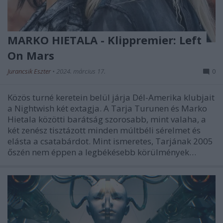
MARKO HIETALA - Klippremier: Left
On Mars
Jurancsik Eszter
•
2024. március 17.
0
Közös turné keretein belül járja Dél-Amerika klubjait
a Nightwish két extagja. A Tarja Turunen és Marko
Hietala közötti barátság szorosabb, mint valaha, a
két zenész tisztázott minden múltbéli sérelmet és
elásta a csatabárdot. Mint ismeretes, Tarjának 2005
őszén nem éppen a legbékésebb körülmények…