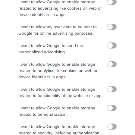
I want to allow Google to enable storage
related to advertising like cookies on web or
device identifiers in apps.
I want to allow my user data to be sent to
Google for online advertising purposes.
I want to allow Google to send me
personalized advertising.
WITHIN TEMPTATION - Klippremier:
I want to allow Google to enable storage
Ritual
related to analytics like cookies on web or
device identifiers in apps.
Jurancsik Eszter
•
2023. október 25.
1
I want to allow Google to enable storage
Néhány nappal ezelőtt jelent meg a Within
related to functionality of the website or app.
Temptation nyolcadik albuma, a "Bleed Out",
(kritika ITT), melyet hat kislemez vezetett fel, kezdve
I want to allow Google to enable storage
a 2020 májusában kiadott Entertain You-val, az
related to personalization.
október elején napvilágot látott címadó dallal.
I want to allow Google to enable storage
related to security, including authentication