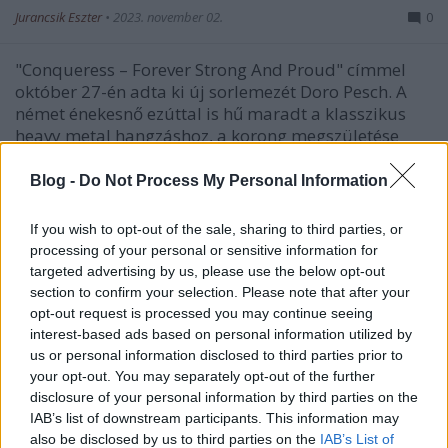
Jurancsik Eszter
•
2023. november 02.
0
"Conqueress – Forever Strong And Proud" címmel
október 27-én adta ki új sorlemezét Doro Pesch. A
német énekesnő ezúttal is hű maradt a klasszikus
heavy metal hangzáshoz, a korong megszületése
pedig igen intenzív munka volt.
Blog -
Do Not Process My Personal Information
If you wish to opt-out of the sale, sharing to third parties, or
processing of your personal or sensitive information for
targeted advertising by us, please use the below opt-out
section to confirm your selection. Please note that after your
opt-out request is processed you may continue seeing
interest-based ads based on personal information utilized by
us or personal information disclosed to third parties prior to
your opt-out. You may separately opt-out of the further
disclosure of your personal information by third parties on the
IAB’s list of downstream participants. This information may
also be disclosed by us to third parties on the
IAB’s List of