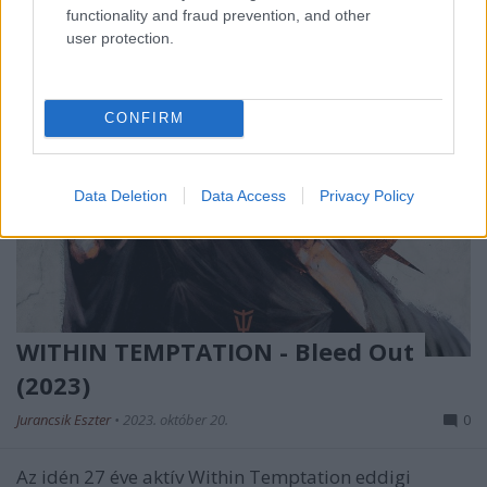
functionality and fraud prevention, and other
user protection.
CONFIRM
Data Deletion
Data Access
Privacy Policy
WITHIN TEMPTATION - Bleed Out
(2023)
Jurancsik Eszter
•
2023. október 20.
0
Az idén 27 éve aktív Within Temptation eddigi