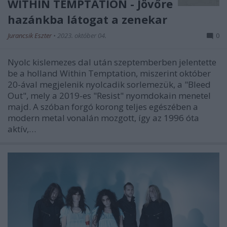
WITHIN TEMPTATION - Jövőre
hazánkba látogat a zenekar
Jurancsik Eszter
•
2023. október 04.
0
Nyolc kislemezes dal után szeptemberben jelentette
be a holland Within Temptation, miszerint október
20-ával megjelenik nyolcadik sorlemezük, a "Bleed
Out", mely a 2019-es "Resist" nyomdokain menetel
majd. A szóban forgó korong teljes egészében a
modern metal vonalán mozgott, így az 1996 óta
aktív,…