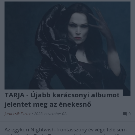
TARJA - Újabb karácsonyi albumot
jelentet meg az énekesnő
Jurancsik Eszter
•
2023. november 02.
0
Az egykori Nightwish-frontasszony év vége felé sem