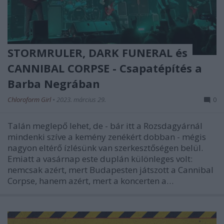
STORMRULER, DARK FUNERAL és
CANNIBAL CORPSE - Csapatépítés a
Barba Negrában
Chloroform Girl
•
2023. március 29.
0
Talán meglepő lehet, de - bár itt a Rozsdagyárnál
mindenki szíve a kemény zenékért dobban - mégis
nagyon eltérő ízlésünk van szerkesztőségen belül.
Emiatt a vasárnap este duplán különleges volt:
nemcsak azért, mert Budapesten játszott a Cannibal
Corpse, hanem azért, mert a koncerten a…