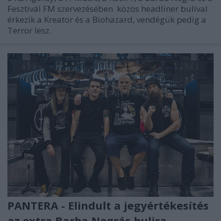
Fesztivál FM szervezésében közös headliner bulival
érkezik a Kreator és a Biohazard, vendégük pedig a
Terror lesz.
PANTERA - Elindult a jegyértékesítés
az extra Barba Negrás bulira