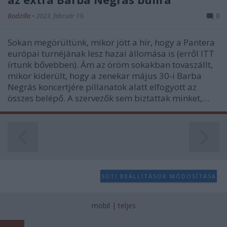
Bodzilla
•
2023. február 19.
0
Sokan megörültünk, mikor jött a hír, hogy a Pantera
európai turnéjának lesz hazai állomása is (erről ITT
írtunk bővebben). Ám az öröm sokakban tovaszállt,
mikor kiderült, hogy a zenekar május 30-i Barba
Negrás koncertjére pillanatok alatt elfogyott az
összes belépő. A szervezők sem biztattak minket,…
SÜTI BEÁLLÍTÁSOK MÓDOSÍTÁSA
mobil
|
teljes