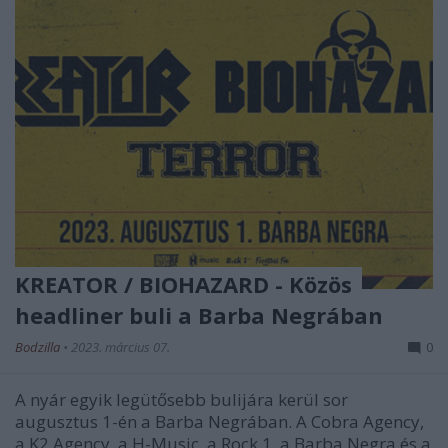
KREATOR / BIOHAZARD - Közös
headliner buli a Barba Negrában
Bodzilla
•
2023. március 07.
0
A nyár egyik legütősebb bulijára kerül sor
augusztus 1-én a Barba Negrában. A Cobra Agency,
a K2 Agency, a H-Music, a Rock 1, a Barba Negra és a