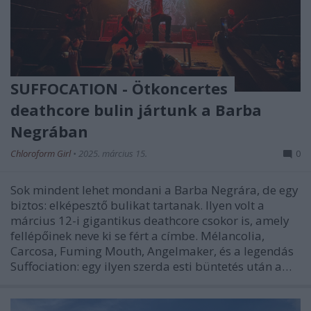
SUFFOCATION - Ötkoncertes
deathcore bulin jártunk a Barba
Negrában
Chloroform Girl
•
2025. március 15.
0
Sok mindent lehet mondani a Barba Negrára, de egy
biztos: elképesztő bulikat tartanak. Ilyen volt a
március 12-i gigantikus deathcore csokor is, amely
fellépőinek neve ki se fért a címbe. Mélancolia,
Carcosa, Fuming Mouth, Angelmaker, és a legendás
Suffociation: egy ilyen szerda esti büntetés után a…