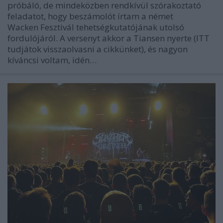
próbáló, de mindeközben rendkívül szórakoztató
feladatot, hogy beszámolót írtam a német
Wacken Fesztivál tehetségkutatójának utolsó
fordulójáról. A versenyt akkor a Tiansen nyerte (ITT
tudjátok visszaolvasni a cikkünket), és nagyon
kíváncsi voltam, idén…