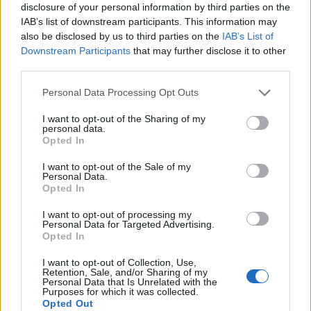
disclosure of your personal information by third parties on the
IAB’s list of downstream participants. This information may
also be disclosed by us to third parties on the
IAB’s List of
Downstream Participants
that may further disclose it to other
third parties.
Please note that this website/app uses one or more Google
Personal Data Processing Opt Outs
services and may gather and store information including but
not limited to your visit or usage behaviour. You may click to
I want to opt-out of the Sharing of my
WACKEN METAL BATTLE HUNGARY
personal data.
grant or deny consent to Google and its third-party tags to
Opted In
2023 - Elmentünk szurkolni a Barba
use your data for below specified purposes in below Google
consent section.
Negrába!
I want to opt-out of the Sale of my
Personal Data.
Opted In
Chloroform Girl
•
2023. június 21.
0
I want to opt-out of processing my
Personal Data for Targeted Advertising.
Ha valaki egy kicsit is követi a metal eseményeit, az
Opted In
pontosan tudja, mekkora teljesítmény a
németországi Wacken színpadán fellépni. Ha valaki
I want to opt-out of Collection, Use,
egy csöppet jobban odafigyel a fémzenei
Retention, Sale, and/or Sharing of my
Personal Data that Is Unrelated with the
történésekre, az azt is tudja, hogy a Wacken Metal
Purposes for which it was collected.
Battle Hungary keretein belül erre idén (is)
Opted Out