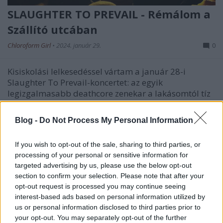
SLAUGHTER TO PREVAIL - Rémálom a
Szállító utcában
Chloroform Girl
•
2024. január 29.
0
Kisiskolási lelkesedéssel vártam a január 28-i
Slaughter To Prevail-koncertet: az egyik
legizgalmasabb deathcore zenekar a lakásomtól tíz
percnyire, ráadásul a születésnapomon? Nem volt
kérdés, hogy mit veszek magamnak ajándékba.
Blog -
Do Not Process My Personal Information
Eleinte úgy voltam vele, hogy nem is írok
beszámolót, nem készítek…
If you wish to opt-out of the sale, sharing to third parties, or
processing of your personal or sensitive information for
targeted advertising by us, please use the below opt-out
section to confirm your selection. Please note that after your
opt-out request is processed you may continue seeing
interest-based ads based on personal information utilized by
us or personal information disclosed to third parties prior to
your opt-out. You may separately opt-out of the further