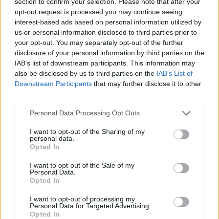
section to confirm your selection. Please note that after your
Hell With Love
opt-out request is processed you may continue seeing
interest-based ads based on personal information utilized by
Kovenant
•
2019. február 14.
0
us or personal information disclosed to third parties prior to
your opt-out. You may separately opt-out of the further
A nemzetközi tagsággal felálló és a finn gitáros-
disclosure of your personal information by third parties on the
dalszerző Anton Kabanen által vezetett Beast In
IAB’s list of downstream participants. This information may
Black mostanában jelentette meg második
also be disclosed by us to third parties on the
IAB’s List of
soralbumát "From Hell With Love" címmel a Nuclear
Downstream Participants
that may further disclose it to other
Blast kiadó gondozásában (debütlemezükről ITT
third parties.
írtunk kritikát). Most a címadó tétel klipje tekinthető
Please note that this website/app uses one or more Google
Personal Data Processing Opt Outs
meg a…
services and may gather and store information including but
not limited to your visit or usage behaviour. You may click to
I want to opt-out of the Sharing of my
personal data.
grant or deny consent to Google and its third-party tags to
Opted In
use your data for below specified purposes in below Google
consent section.
I want to opt-out of the Sale of my
Personal Data.
Opted In
I want to opt-out of processing my
Personal Data for Targeted Advertising.
Opted In