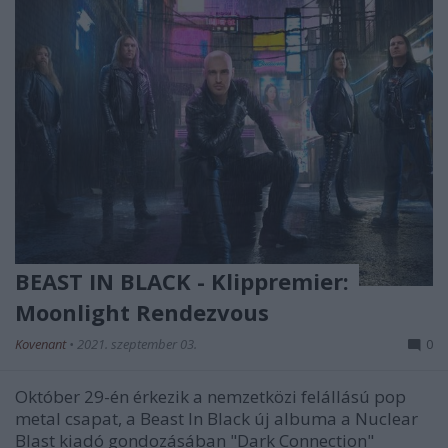
BEAST IN BLACK - Klippremier:
Moonlight Rendezvous
Kovenant
•
2021. szeptember 03.
0
Október 29-én érkezik a nemzetközi felállású pop
metal csapat, a Beast In Black új albuma a Nuclear
Blast kiadó gondozásában "Dark Connection"