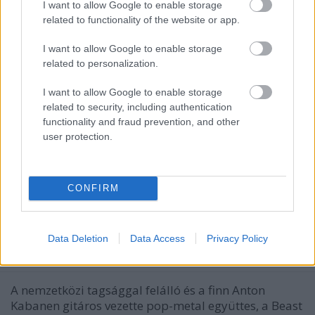
I want to allow Google to enable storage
related to functionality of the website or app.
I want to allow Google to enable storage
related to personalization.
I want to allow Google to enable storage
related to security, including authentication
functionality and fraud prevention, and other
user protection.
CONFIRM
BEAST IN BLACK - Klippremier: Sweet
True Lies
Data Deletion
Data Access
Privacy Policy
Kovenant
•
2018. november 30.
0
A nemzetközi tagsággal felálló és a finn Anton
Kabanen gitáros vezette pop-metal együttes, a Beast