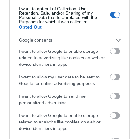
I want to opt-out of Collection, Use,
Retention, Sale, and/or Sharing of my
Personal Data that Is Unrelated with the
Purposes for which it was collected.
Opted Out
Google consents
BEAST IN BLACK - Dalpremier: Die By
I want to allow Google to enable storage
The Blade
related to advertising like cookies on web or
Kovenant
•
2019. január 11.
0
device identifiers in apps.
I want to allow my user data to be sent to
A Nuclear Blast gondozásában február 8-án érkezik
Google for online advertising purposes.
a Battle Beast zenekar soraiból méltatlan
körülmények között eltávolított finn gitáros, Anton
I want to allow Google to send me
Kabanen nemzetközi tagsággal felálló új
personalized advertising.
bandájának, a Beast In Black formációnak a
második soralbuma "From Hell With Love" címmel
I want to allow Google to enable storage
(bemutatkozásuk…
related to analytics like cookies on web or
device identifiers in apps.