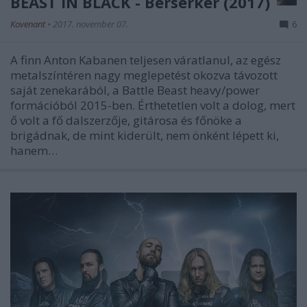
BEAST IN BLACK - Berserker (2017)
Kovenant
•
2017. november 07.
6
A finn Anton Kabanen teljesen váratlanul, az egész
metalszíntéren nagy meglepetést okozva távozott
saját zenekarából, a Battle Beast heavy/power
formációból 2015-ben. Érthetetlen volt a dolog, mert
ő volt a fő dalszerzője, gitárosa és főnöke a
brigádnak, de mint kiderült, nem önként lépett ki,
hanem…