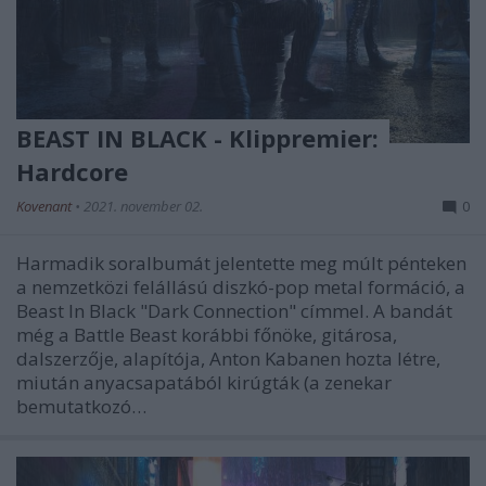
BEAST IN BLACK - Klippremier:
Hardcore
Kovenant
•
2021. november 02.
0
Harmadik soralbumát jelentette meg múlt pénteken
a nemzetközi felállású diszkó-pop metal formáció, a
Beast In Black "Dark Connection" címmel. A bandát
még a Battle Beast korábbi főnöke, gitárosa,
dalszerzője, alapítója, Anton Kabanen hozta létre,
miután anyacsapatából kirúgták (a zenekar
bemutatkozó…