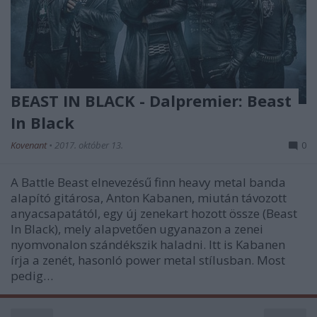
BEAST IN BLACK - Dalpremier: Beast
In Black
Kovenant
•
2017. október 13.
0
A Battle Beast elnevezésű finn heavy metal banda
alapító gitárosa, Anton Kabanen, miután távozott
anyacsapatától, egy új zenekart hozott össze (Beast
In Black), mely alapvetően ugyanazon a zenei
nyomvonalon szándékszik haladni. Itt is Kabanen
írja a zenét, hasonló power metal stílusban. Most
pedig…