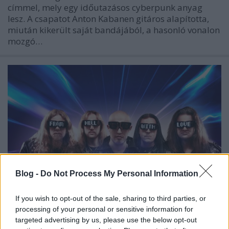
címmel, mely egy időutazásos cyberpunk anyag
lesz. A csapatot Anton Kabanen gitáros alapította,
miután kikerült saját bandájából, a hasonló vonalon
mozgó…
Blog -
Do Not Process My Personal Information
If you wish to opt-out of the sale, sharing to third parties, or
processing of your personal or sensitive information for
BEAST IN BLACK - Klippremier: From
targeted advertising by us, please use the below opt-out