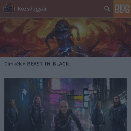
Rozsdagyár
Címkék
»
BEAST_IN_BLACK