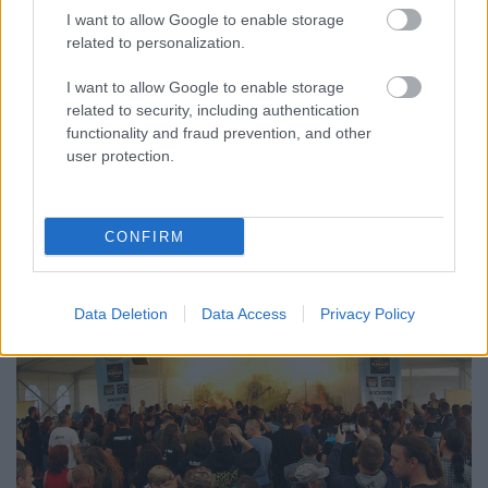
Felicium
•
2019. szeptember 30.
0
I want to allow Google to enable storage
related to personalization.
2020-ban kerek évfordulót ünnepel Magyarország
I want to allow Google to enable storage
legrégebbi rock-metal fesztiválja, a Rockmaraton. A
related to security, including authentication
30 éves szülinapra bejelentették az első fellépőket –
functionality and fraud prevention, and other
rögtön 40 zenekart
user protection.
CONFIRM
Data Deletion
Data Access
Privacy Policy