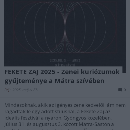
FEKETE ZAJ 2025 - Zenei kuriózumok
gyűjteménye a Mátra szívében
Béj
•
2025. május 27.
0
Mindazoknak, akik az igényes zene kedvelői, ám nem
ragadtak le egy adott stílusnál, a Fekete Zaj az
ideális fesztivál a nyáron. Gyöngyös közelében,
Július 31. és augusztus 3. között Mátra-Sástón a