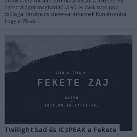
autók szerelmesei ostromára készül a Rednex. Az
egész világot meghódító, a 90-es évek svéd pop
csillagai látványos show-val érkeznek Komáromba,
hogy a V8-as…
Twilight Sad és IC3PEAK a Fekete