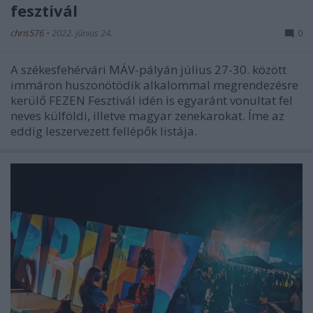
fesztivál
chris576
•
2022. június 24.
0
A székesfehérvári MÁV-pályán július 27-30. között
immáron huszonötödik alkalommal megrendezésre
kerülő FEZEN Fesztivál idén is egyaránt vonultat fel
neves külföldi, illetve magyar zenekarokat. Íme az
eddig leszervezett fellépők listája.