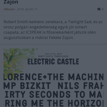
Zajon
Felicium
•
2019. április 11.
0
Robert Smith kedvenc zenekara, a Twilight Sad, és az
orosz polgári engedetlenség egyik jól ismert
csapata, az IC3PEAK is főzenekarként játszik idén
augusztusban a mátrai Fekete Zajon.