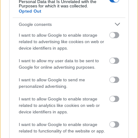
Personal Data that Is Unrelated with the
jubileumi Rockmaraton fesztiválon.
Purposes for which it was collected.
Opted Out
Google consents
I want to allow Google to enable storage
related to advertising like cookies on web or
device identifiers in apps.
I want to allow my user data to be sent to
Google for online advertising purposes.
I want to allow Google to send me
personalized advertising.
I want to allow Google to enable storage
related to analytics like cookies on web or
ROCKMARATON 30. - Megérkeztek az
device identifiers in apps.
első fellépők, elindult a
I want to allow Google to enable storage
jegyértékesítés!
related to functionality of the website or app.