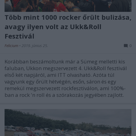
Több mint 1000 rocker őrült bulizása,
avagy ilyen volt az Ukk&Roll
Fesztivál
Felicium
•
2019. június 25.
0
Korábban beszámoltunk már a Sümeg melletti kis
faluban, Ukkon megszervezett 4. Ukk&Roll fesztivál
első két napjáról, ami ITT olvasható. Azóta túl
vagyunk egy őrült hétvégén, esőn, sáron és egy
remekül megszervezett rockfesztiválon, ami 100%-
ban a rock 'n roll és a szórakozás jegyében zajlott.