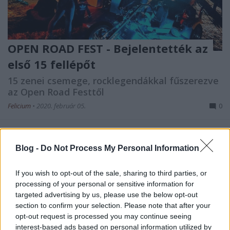
OPEN ROAD FEST - Bejelentették az
első 15 fellépőt
15 zenei csemege, rocklegendákkal fűszerezve
az Open Road Festtől
Felicium
•
2020. február 05.
0
A hazai rockzenei élet színe-java képviselteti magát a
21. Harley-Davidson Open Road Festen, köztük olyan
Blog -
Do Not Process My Personal Information
legendás zenekarok, mint a Tátrai Band, a P.mobil,
Deák Bill Gyula, a Lord, a Bikini, de érkezik a Ganxsta
If you wish to opt-out of the sale, sharing to third parties, or
Zolee és a Kartel, az Anna and the Barbies, Péterfy
processing of your personal or sensitive information for
Bori és a Love Band, és a Vad…
targeted advertising by us, please use the below opt-out
section to confirm your selection. Please note that after your
opt-out request is processed you may continue seeing
interest-based ads based on personal information utilized by