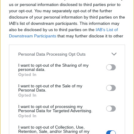
us or personal information disclosed to third parties prior to
your opt-out. You may separately opt-out of the further
disclosure of your personal information by third parties on the
IAB’s list of downstream participants. This information may
also be disclosed by us to third parties on the
IAB’s List of
Downstream Participants
that may further disclose it to other
third parties.
Please note that this website/app uses one or more Google
Personal Data Processing Opt Outs
services and may gather and store information including but
not limited to your visit or usage behaviour. You may click to
I want to opt-out of the Sharing of my
personal data.
grant or deny consent to Google and its third-party tags to
Opted In
use your data for below specified purposes in below Google
ROCKMARATON - Death metal, black
consent section.
I want to opt-out of the Sale of my
metal és egy kis heavy metal
Personal Data.
Opted In
Újabb nevek a Rockmaratonon
I want to opt-out of processing my
Felicium
•
2019. október 14.
0
Personal Data for Targeted Advertising.
Opted In
Három nemzetközi és 10 hazai zenekarral
I want to opt-out of Collection, Use,
folytatódik az előzetes névsorolvasás a jövő évi,
Retention, Sale, and/or Sharing of my