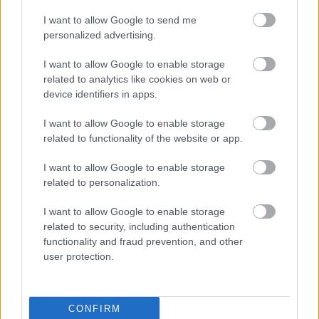
I want to allow Google to send me
personalized advertising.
I want to allow Google to enable storage
related to analytics like cookies on web or
device identifiers in apps.
GASTROBLUES - 31. alkalommal
rendezik meg a legendás paksi
I want to allow Google to enable storage
related to functionality of the website or app.
bluesfesztivált
I want to allow Google to enable storage
chris576
•
2023. június 20.
0
related to personalization.
Hazánk legrégebb óta megrendezésre kerülő
I want to allow Google to enable storage
bluesfesztiválján 31. alkalommal találkozhatnak a
related to security, including authentication
blues, a jazz, a rock és a gasztronómia kedvelői
functionality and fraud prevention, and other
június utolsó és július első napjaiban Pakson.
user protection.
CONFIRM