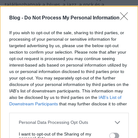
találkozhatnak a blues, a jazz, a rock és a
gasztronómia kedvelői Pakson. A július elsején
kezdődő klubkoncerteket követően pénteken és
Blog -
Do Not Process My Personal Information
szombaton az új főhelyszínen, az ASE…
If you wish to opt-out of the sale, sharing to third parties, or
processing of your personal or sensitive information for
targeted advertising by us, please use the below opt-out
section to confirm your selection. Please note that after your
opt-out request is processed you may continue seeing
interest-based ads based on personal information utilized by
us or personal information disclosed to third parties prior to
your opt-out. You may separately opt-out of the further
disclosure of your personal information by third parties on the
IAB’s list of downstream participants. This information may
also be disclosed by us to third parties on the
IAB’s List of
Downstream Participants
that may further disclose it to other
third parties.
Please note that this website/app uses one or more Google
Personal Data Processing Opt Outs
services and may gather and store information including but
BLUES MD - Elsöprő lendület és siker
not limited to your visit or usage behaviour. You may click to
I want to opt-out of the Sharing of my