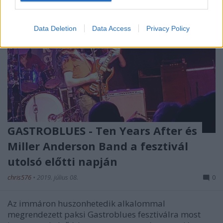
Data Deletion
Data Access
Privacy Policy
GASTROBLUES - Ten Years After és
Miller Anderson Band a fesztivál
utolsó előtti napján
chris576
•
2019. július 08.
0
Az immáron huszonhetedik alkalommal
megrendezett paksi Gastroblues fesztiválra most