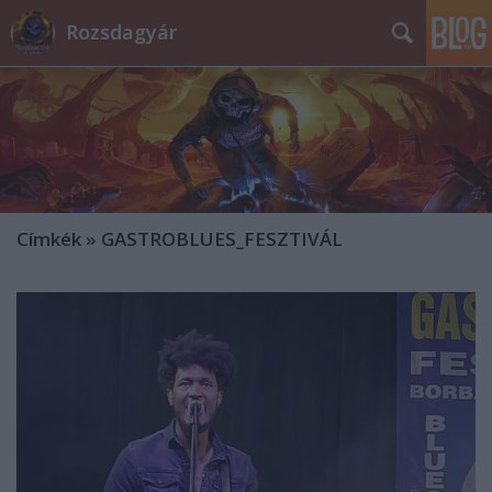
Rozsdagyár
Címkék
»
GASTROBLUES_FESZTIVÁL