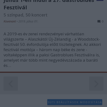
Fesztivál
5 színpad, 50 koncert
Kovenant
•
2019. július 01.
0
A 2019-es év zenei rendezvényei várhatóan
világszerte – Alaszkától Új-Zélandig - a Woodstock-
fesztivál 50. évfordulója előtt tisztelegnek. Az akkori
fesztivál mottója – három nap béke és zene -
voltaképpen illik a paksi Gastroblues Fesztiválra is,
amelyet már több mint negyedévszázada a baráti
és…
SÜTI BEÁLLÍTÁSOK MÓDOSÍTÁSA