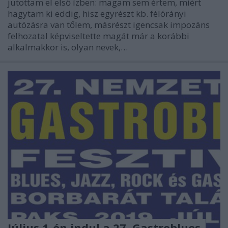
jutottam el első ízben: magam sem értem, miért
hagytam ki eddig, hisz egyrészt kb. félórányi
autózásra van tőlem, másrészt igencsak impozáns
felhozatal képviseltette magát már a korábbi
alkalmakkor is, olyan nevek,…
Július 1-én indul a 27. Gastroblues