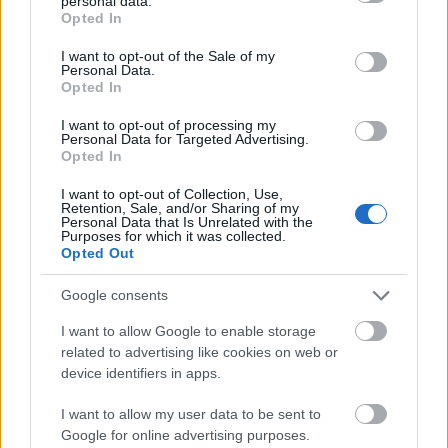
personal data.
grant or deny consent to Google and its third-party tags to
a paksi Gastroblues Fesztiválon
Opted In
use your data for below specified purposes in below Google
consent section.
chris576
•
2023. július 01.
0
I want to opt-out of the Sale of my
Personal Data.
Opted In
Lehetetlen lenne felsorolni azon zenészek, illetve
formációk számát, melyeket a szakma és a blues-
I want to opt-out of processing my
Personal Data for Targeted Advertising.
rocknak az idő előrehaladtával folyamatosan
Opted In
csökkenő rajongótábora ugyan elismer és a
lehetőségeikhez képest felemel, de közel sem kapnak
I want to opt-out of Collection, Use,
Retention, Sale, and/or Sharing of my
akkora figyelmet, melyet valójában
Personal Data that Is Unrelated with the
megérdemelnének.
Purposes for which it was collected.
Opted Out
Google consents
I want to allow Google to enable storage
related to advertising like cookies on web or
device identifiers in apps.
I want to allow my user data to be sent to
Google for online advertising purposes.