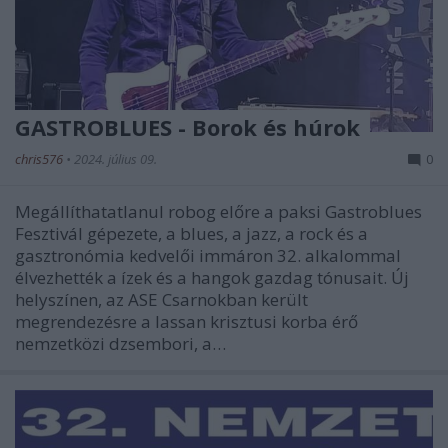
GASTROBLUES - Borok és húrok
chris576
•
2024. július 09.
0
Megállíthatatlanul robog előre a paksi Gastroblues
Fesztivál gépezete, a blues, a jazz, a rock és a
gasztronómia kedvelői immáron 32. alkalommal
élvezhették a ízek és a hangok gazdag tónusait. Új
helyszínen, az ASE Csarnokban került
megrendezésre a lassan krisztusi korba érő
nemzetközi dzsembori, a…