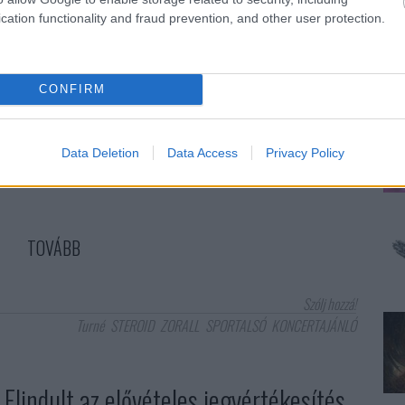
cation functionality and fraud prevention, and other user protection.
CONFIRM
tergomi Sportalsóban startol a Zorall 2018-as
z egyik legaktívabban turnézó zenekar, így hétről-
 csendülnek majd fel a legismertebb és
rtási rock'n'roll slágerek. Érdemes csekkolni a
Data Deletion
Data Access
Privacy Policy
dalát…
TOVÁBB
Szólj hozzá!
Turné
STEROID
ZORALL
SPORTALSÓ
KONCERTAJÁNLÓ
lindult az elővételes jegyértékesítés