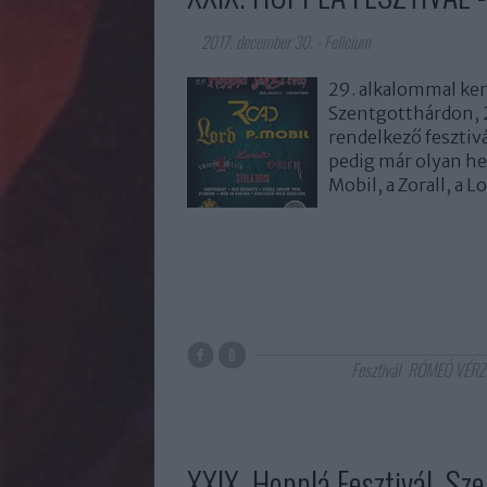
2017. december 30.
-
Felicium
29. alkalommal ker
Szentgotthárdon, 2
rendelkező fesztivá
pedig már olyan he
Mobil, a Zorall, a 
Fesztivál
RÓMEÓ VÉRZ
XXIX. Hopplá Fesztivál, Sz