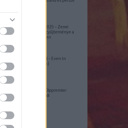
2 színpad, 1 strand és persze
100% metal!
FEKETE ZAJ 2025 - Zenei
kuriózumok gyűjteménye a
Mátra szívében
SLEEP TOKEN - Even In
Arcadia (2025)
MILFGLUE - Klippremier:
Haverom kérdi
ezkritikák