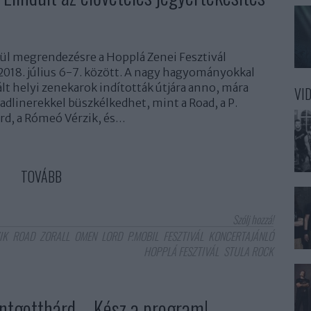
ül megrendezésre a Hopplá Zenei Fesztivál
018. július 6-7. között. A nagy hagyományokkal
lt helyi zenekarok indították útjára anno, mára
VI
adlinerekkel büszkélkedhet, mint a Road, a P.
Lord, a Rómeó Vérzik, és…
TOVÁBB
Szólj hozzá!
IK
ROAD
ZORALL
OMEN
LORD
P.MOBIL
FESZTIVÁL
KONCERTAJÁNLÓ
HOPPLÁ FESZTIVÁL
STULA ROCK
entgotthárd – Kész a program!