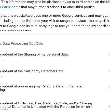
. This information may also be disclosed by us to third parties on the
IA
Negrában | Vendég: Steroid
Participants
that may further disclose it to other third parties.
 that this website/app uses one or more Google services and may gath
202
including but not limited to your visit or usage behaviour. You may click 
 to Google and its third-party tags to use your data for below specifi
yomány. A Zorall Farsang pedig az. Idén február
ogle consent section.
mikor is mindenkit nagy szeretettel várnak egy
gi bálba, ahol a Zorall húzza majd a talpalávalót.
lező, de erősen ajánlott. Jegyek elővétben 1999
l Data Processing Opt Outs
o opt-out of the Sharing of my personal data.
In
TOVÁBB
Fri
o opt-out of the Sale of my Personal Data.
In
Szólj hozzá!
to opt-out of processing my Personal Data for Targeted
rsang
STEROID
ZORALL
BARBA NEGRA MUSIC CLUB
KONCERTAJÁNLÓ
ing.
In
o opt-out of Collection, Use, Retention, Sale, and/or Sharing
ersonal Data that Is Unrelated with the Purposes for which it
lected.