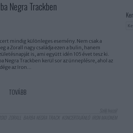
ba Negra Trackben
Ker
ncert mindig különleges esemény. Nem csak a
g a Zorall nagy családja ezen a bulin, hanem
ületésnapját is, ami együtt idén 105 évet tesz ki.
ba Negra Trackben kerül sor az ünneplésre, ahol az
ndége az Iron…
TOVÁBB
Szólj hozzá!
ROID
ZORALL
BARBA NEGRA TRACK
KONCERTAJÁNLÓ
IRON MAIDNEM