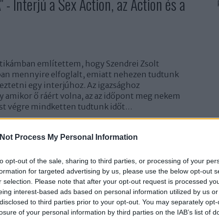
Interjú a Sex Action, az Action és a
itikámban említettem, hogy Szendrei Zsolt
an mennyire elfoglalt, emiatt nehezen tudtunk
eztetni egy interjúhoz. Az igazsághoz
y amikor ő ráért volna, az az időpont meg nekem
ost végre mindketten tudtunk időt…
Not Process My Personal Information
TOVÁBB
202
to opt-out of the sale, sharing to third parties, or processing of your per
formation for targeted advertising by us, please use the below opt-out s
1
komment
r selection. Please note that after your opt-out request is processed y
Interjú
ZORALL
ACTION
SEX ACTION
SZENDREY ZSOLT SZASZA
eing interest-based ads based on personal information utilized by us or
disclosed to third parties prior to your opt-out. You may separately opt-
losure of your personal information by third parties on the IAB’s list of