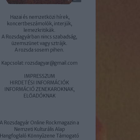
Hazai és nemzetközi hírek,
koncertbeszámolók, interjúk,
lemezkritikák.
A Rozsdagyárban nincs szabadság,
üzemszünet vagy sztrájk.
A rozsda sosem pihen.
Kapcsolat:
rozsdagyar@gmail.com
IMPRESSZUM
HIRDETÉSI INFORMÁCIÓK
INFORMÁCIÓ ZENEKAROKNAK,
ELŐADÓKNAK
A Rozsdagyár Online Rockmagazin a
Nemzeti Kulturális Alap
Hangfoglaló Könnyűzene Támogató