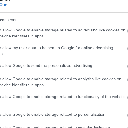
2017 beszámoló
Out
consents
között első ízben turnézott Kárpátalján a Zorall.
o allow Google to enable storage related to advertising like cookies on
l készült most el az útifilm, mely jól szemlélteti,
evice identifiers in apps.
ulatban és gazdag programmal telnek a Zorall
anásai.
o allow my user data to be sent to Google for online advertising
s.
to allow Google to send me personalized advertising.
TOVÁBB
o allow Google to enable storage related to analytics like cookies on
evice identifiers in apps.
Szólj hozzá!
o allow Google to enable storage related to functionality of the website
Turné
ZORALL
Beszámoló
o allow Google to enable storage related to personalization.
rtol a 2018-as turné | Vendég:
Lem
o allow Google to enable storage related to security, including