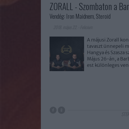
ZORALL - Szombaton a Bar
Vendég: Iron Maidnem, Steroid
2018. május 22.
-
Felicium
A májusi Zorall ko
tavaszt ünnepeli me
Hangya és Szasza sz
Május 26-án, a Bar
est különleges ve
STE