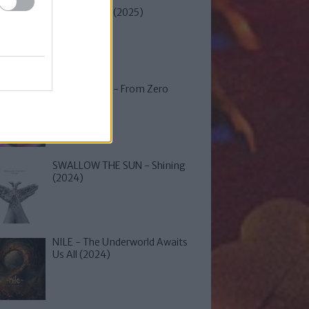
JINJER - Duél (2025)
LINKIN PARK - From Zero
(2024)
SWALLOW THE SUN - Shining
(2024)
NILE - The Underworld Awaits
Us All (2024)