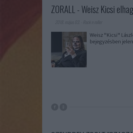
ZORALL - Weisz Kicsi elhag
2018. május 03.
-
Rock n roller
Weisz "Kicsi" Lászl
bejegyzésben jelen