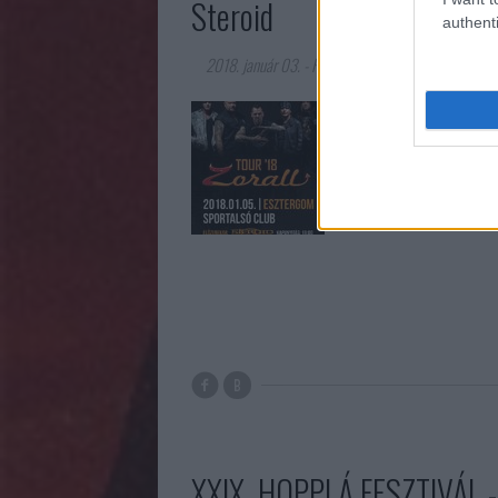
Steroid
authenti
2018. január 03.
-
Felicium
Január 5-én, az esz
turnéja. A Zorall a
hétre más városban
legkedveltebb házta
Zorall Facebook ol
XXIX. HOPPLÁ FESZTIVÁL - E