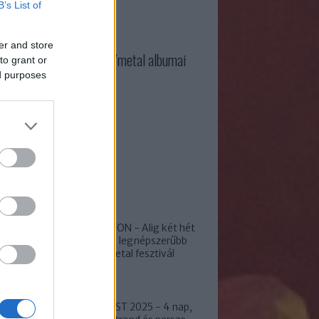
B’s List of
er and store
3 legjobb magyar rock/metal albumai
to grant or
ed purposes
ss
ROCKMARATON - Alig két hét
és kezdődik a legnépszerűbb
hazai rock/metal fesztivál
LOWLAND FEST 2025 - 4 nap,