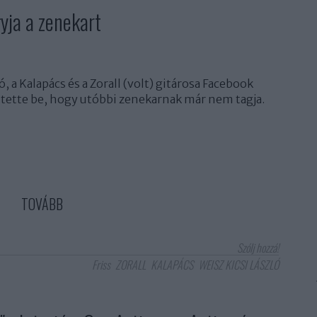
yja a zenekart
ó, a Kalapács és a Zorall (volt) gitárosa Facebook
tette be, hogy utóbbi zenekarnak már nem tagja.
TOVÁBB
Szólj hozzá!
Friss
ZORALL
KALAPÁCS
WEISZ KICSI LÁSZLÓ